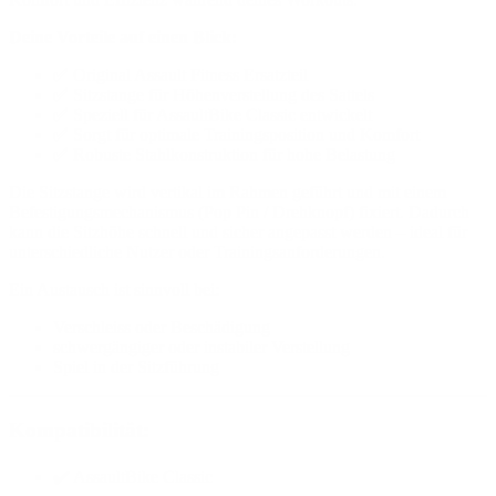
Deine Vorteile auf einen Blick:
✅ Original Assault Fitness Ersatzteil
✅ Sitzstange für Höhenverstellung des Sattels
✅ Speziell für AssaultBike Classic entwickelt
✅ Sorgt für optimale Trainingsposition und Komfort
✅ Robuste Stahlkonstruktion für hohe Belastung
Die Sitzstange wird vertikal im Rahmen geführt und mit einem
Befestigungsmechanismus (Pop Pin / Drehknopf) fixiert. Dadurch
kann die Sitzhöhe schnell und sicher angepasst werden – ideal für
unterschiedliche Nutzer oder Trainingsanforderungen.
Ein Austausch ist sinnvoll bei:
Verschleiss oder Beschädigung
schwergängiger oder instabiler Verstellung
Spiel in der Sitzführung
Kompatibilität:
✔️ AssaultBike Classic