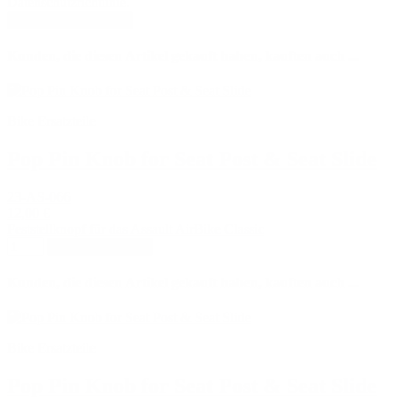
Datenschutzrichtlinie.
Kunden, die diesen Artikel gekauft haben, kauften auch ...
Bike Ersatzteile
Pop Pin Knob for Seat Post & Seat Slide
23-AS-066
12,00 €
Feststellknopf für das Assault AirBike Classic
In den Warenkorb
Kunden, die diesen Artikel gekauft haben, kauften auch ...
Bike Ersatzteile
Pop Pin Knob for Seat Post & Seat Slide