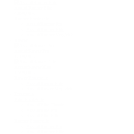
AssaultRunner Elite
4.899,00 €
Runner Ersatzteile
AssaultRunner Pro
AssaultRunner Elite
AssaultRunner Vergleich
Rower
AssaultRower Pro
1.199,00 €
AssaultRower Elite
1.599,00 €
Rower Ersatzteile
AssaultRower Elite
AssaultRower Vergleich
Ersatzteile
Bike Ersatzteile
AssaultBike Classic
AssaultBike Pro
AssaultBike Elite
Runner Ersatzteile
AssaultRunner Pro
AssaultRunner Elite