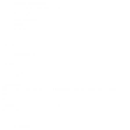
Rower Ersatzteile
AssaultRower Elite
Sonstiges
Merchandise
Blog
SALE
Deutsch
English GB
EUR €
GBP £
Anmelden
Menu
Suche
Anmelden
0
Warenkorb
Startseite