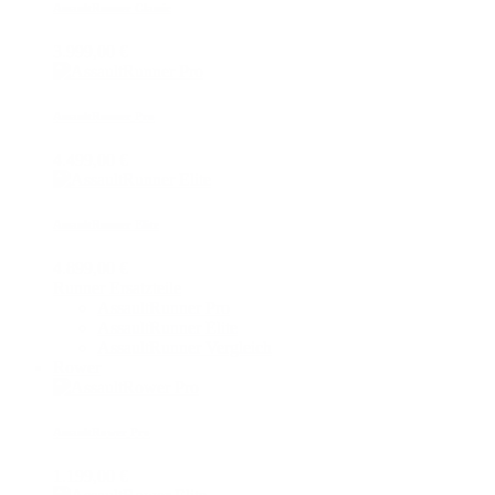
AssaultRunner Classic
3.999,00 €
AssaultRunner Pro
4.499,00 €
AssaultRunner Elite
4.899,00 €
Runner Ersatzteile
AssaultRunner Pro
AssaultRunner Elite
AssaultRunner Vergleich
Rower
AssaultRower Pro
1.199,00 €