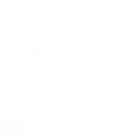
Lieferung
Datenschutz
Widerruf & Rücknahme
Allgemeine Geschäftsbedingungen
Impressum
Kontakt
Authorized Assault Fitness Distributor Europe
agon's world GmbH •
Max-Eyth-Str. 6 •
73760 Ostfildern •
Germany
+49 711 25275915
info@assaultfitness.shop
Qualität und Sicherheit