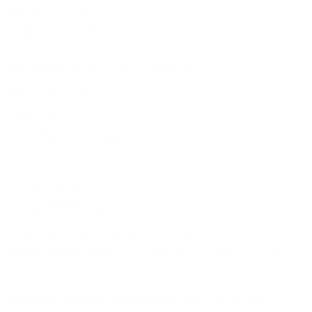
Assault Fitness
5803 Newton Drive Ste. B
Carlsbad, CA 92008
info@assaultfitness.com
Verantwortliche Person (Importeur)
agon's world GmbH
Max-Eyth-Str. 6
73760 Ostfildern
Deutschland
www.airbike.shop | info@airbike.shop
Beschreibung
Artikeldetails
Bewertungen
(0)
Die
Seat Post (Sitzstange)
ist ein originales Ersatzteil für das
Assault AirBike Classic
und ermöglicht die stabile sowie präzise
Höhenverstellung des Sattels.
Als zentrales Element der Sitzverstellung sorgt sie für eine
ergonomisch optimale Trainingsposition und damit für mehr
Komfort und Effizienz während deines Workouts.