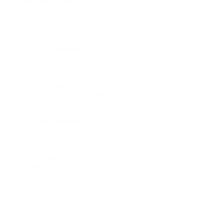
AssaultRower Elite
1.599,00 €
Rower Ersatzteile
AssaultRower Elite
AssaultRower Vergleich
Ersatzteile
Bike Ersatzteile
AssaultBike Classic
AssaultBike Pro
AssaultBike Elite
Runner Ersatzteile
AssaultRunner Pro
AssaultRunner Elite
Rower Ersatzteile
AssaultRower Elite
Sonstiges
Merchandise
Blog
SALE