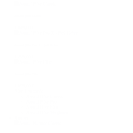
AssaultBike Classic
1.049,00 €
AssaultBike Pro X - Belt Drive
1.299,00 €
AssaultBike Elite
1.699,00 €
Bike Ersatzteile
AssaultBike Classic
AssaultBike Pro
AssaultBike Elite
AssaultBike Vergleich
Runner