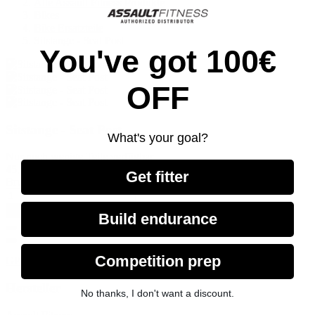
Alle Assault Fitness Produkte
Bikes
Bike Ersatzteile
Sitstange - Seat Post
You've got 100€
OFF
Sitstange - Seat Post
What's your goal?
Nur noch wenige Teile verfügbar
45,01 €
Get fitter
Bruttopreis
In den Warenkorb
Build endurance
Competition prep
GPSR Produktsicherheit
Hersteller
No thanks, I don't want a discount.