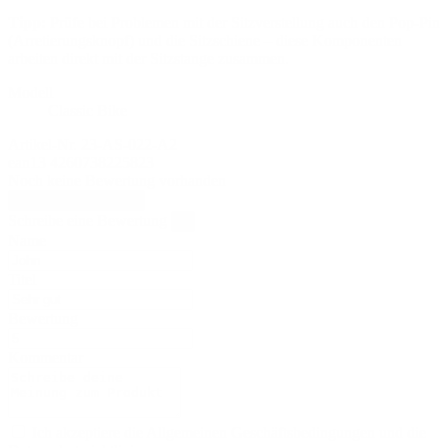
Tipp:
Prüfe bei Problemen mit der Sitzverstellung auch den Pop-Pin
(Arretierungsknopf) und die Sitzschiene – diese Komponenten
arbeiten direkt mit der Sitzstange zusammen.
Modell
Classic Bike
Artikel-Nr.
23-AS-022-A2
ean13
4260738225823
Noch keine Bewertung vorhanden
Bewertung schreiben
Schreibe eine Bewertung
×
Name
Titel
Bewertung
Kommentar
Ich akzeptiere die Allgemeinen Geschäftsbedingungen und die