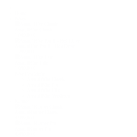
Home
Bikes
AssaultBike Classic
1.049,00 €
AssaultBike Pro X - Belt Drive
1.299,00 €
AssaultBike Elite
1.699,00 €
Bike Ersatzteile
AssaultBike Classic
AssaultBike Pro
AssaultBike Elite
AssaultBike Vergleich
Runner
AssaultRunner Classic
3.999,00 €
AssaultRunner Pro
4.499,00 €