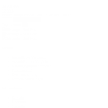
23-AS-066
12,00 €
Feststellknopf für das Assault AirBike Classic
In den Warenkorb
Tap to zoom
×
Services
AssaultBike Vergleich
AssaultRunner Vergleich
Assault Equipment mieten
Finanzierung
Eventausstattung
Aufbau-Anleitungen
Informationen
Kontakt
Über uns
Garantie