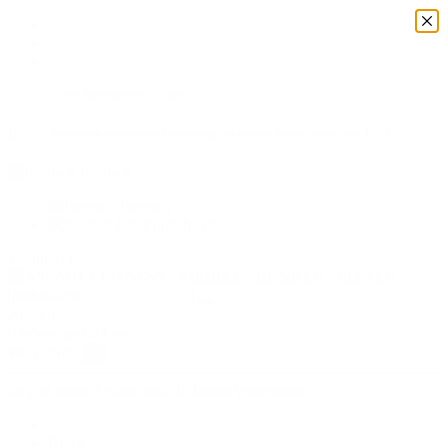
Zum Schweizer Shop
DE/AT Versandkostenfreie Lieferung ab einem Bestellwert von 100€
Deutsch
Deutsch
English GB
Wishlist (
)
Anmelden
0
Warenkorb
/
Leer
Warenkorb
×
Es gibt keine Artikel mehr in Ihrem Warenkorb
Bikes