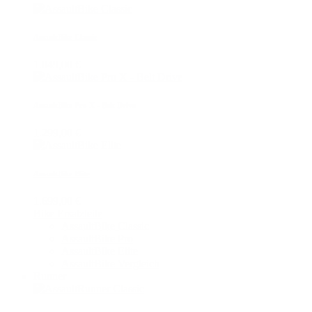
AssaultBike Classic
1.049,00 €
AssaultBike Pro X - Belt Drive
1.299,00 €
AssaultBike Elite
1.699,00 €
Bike Ersatzteile
AssaultBike Classic
AssaultBike Pro
AssaultBike Elite
AssaultBike Vergleich
Runner