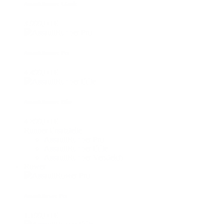
AssaultRunner Classic
3.999,00 €
AssaultRunner Pro
4.499,00 €
AssaultRunner Elite
4.899,00 €
Runner Ersatzteile
AssaultRunner Pro
AssaultRunner Elite
AssaultRunner Vergleich
Rower
AssaultRower Pro
1.199,00 €