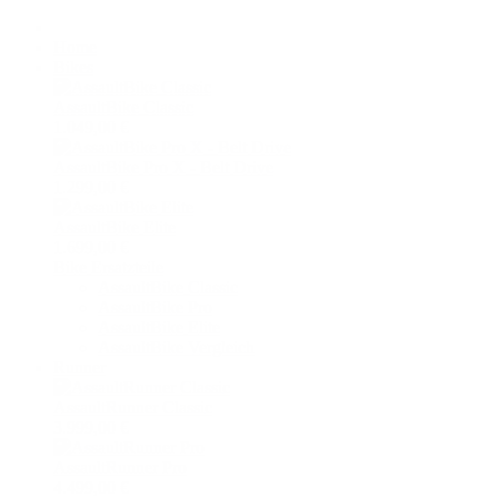
Home
Bikes
AssaultBike Classic
1.049,00 €
AssaultBike Pro X - Belt Drive
1.299,00 €
AssaultBike Elite
1.699,00 €
Bike Ersatzteile
AssaultBike Classic
AssaultBike Pro
AssaultBike Elite
AssaultBike Vergleich
Runner
AssaultRunner Classic
3.999,00 €
AssaultRunner Pro
4.499,00 €