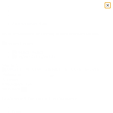
Zum Schweizer Shop
DE/AT Versandkostenfreie Lieferung ab einem Bestellwert von 100€
Deutsch
Deutsch
English GB
Wishlist (
)
Anmelden
0
Warenkorb
/
Leer
Warenkorb
×
Es gibt keine Artikel mehr in Ihrem Warenkorb
Bikes