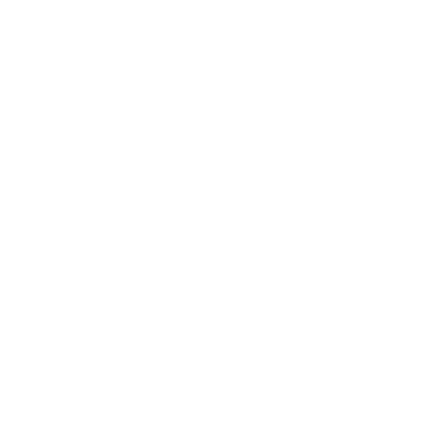
©
agon's world GmbH | Alle Rechte vorbehalten. | Alle Preise inkl.
der gesetzl. MwSt.
You need to login or create account
×
Save products on your wishlist to buy them later or share with your
friends.
E-Mail
Passwort
Passwort vergessen?
Anmelden
No account? Create one here
Product added to wishlist
Product added to compare.