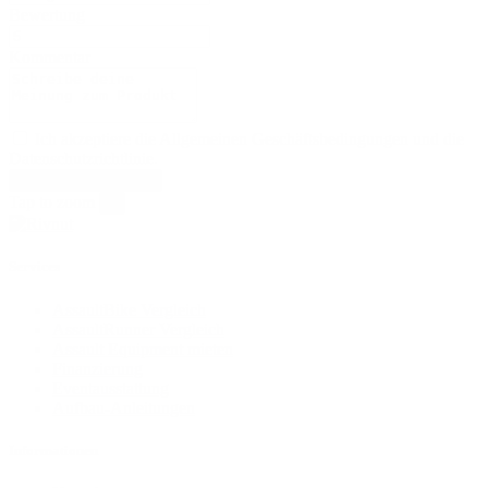
Bewertung
Kommentar
Ich akzeptiere die Allgemeinen Geschäftsbedingungen und die
Datenschutzrichtlinie.
Tap to zoom
×
Services
AssaultBike Vergleich
AssaultRunner Vergleich
Assault Equipment mieten
Finanzierung
Eventausstattung
Aufbau-Anleitungen
Informationen