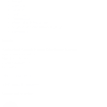
Kontakt
Über uns
Garantie
Lieferung
Datenschutz
Widerruf & Rücknahme
Allgemeine Geschäftsbedingungen
Impressum
Kontakt
Authorized Assault Fitness Distributor Europe
agon's world GmbH •
Max-Eyth-Str. 6 •
73760 Ostfildern •
Germany
+49 711 25275915
info@assaultfitness.shop
Qualität und Sicherheit