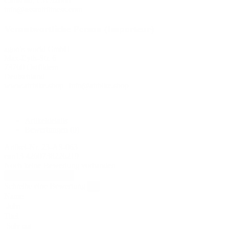
Carlsbad, CA 92008
info@assaultfitness.com
Verantwortliche Person (Importeur)
agon's world GmbH
Max-Eyth-Str. 6
73760 Ostfildern
Deutschland
www.airbike.shop | info@airbike.shop
Artikeldetails
Bewertungen
(0)
Artikel-Nr.
23-AS-063
ean13
4260738226219
Noch keine Bewertung vorhanden
Bewertung schreiben
Schreibe eine Bewertung
×
Name
Titel