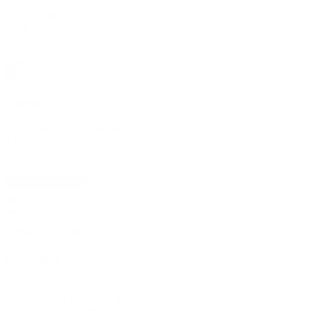
Alle Assault Fitness Produkte
Bikes
Bike Ersatzteile
Rivnut
Rivnut
Nur noch wenige Teile verfügbar
1,00 €
Bruttopreis
In den Warenkorb
GPSR Produktsicherheit
Hersteller
Assault Fitness
5803 Newton Drive Ste. B