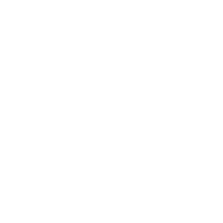
AssaultRower Elite
1.599,00 €
Rower Ersatzteile
AssaultRower Elite
AssaultRower Vergleich
Ersatzteile
Bike Ersatzteile
AssaultBike Classic
AssaultBike Pro
AssaultBike Elite
Runner Ersatzteile
AssaultRunner Pro
AssaultRunner Elite
Rower Ersatzteile
AssaultRower Elite
Sonstiges
Merchandise
Blog
SALE