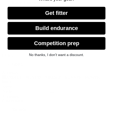
Rower Ersatzteile
AssaultRower Elite
Sonstiges
Get fitter
Merchandise
Blog
SALE
Build endurance
Deutsch
Competition prep
English GB
No thanks, I don't want a discount.
EUR €
GBP £
Anmelden
Menu
Suche
Anmelden
0
Warenkorb
Startseite