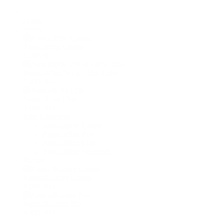
Home
Bikes
AssaultBike Classic
1.049,00 €
AssaultBike Pro X - Belt Drive
1.299,00 €
AssaultBike Elite
1.699,00 €
Bike Ersatzteile
AssaultBike Classic
AssaultBike Pro
AssaultBike Elite
AssaultBike Vergleich
Runner
AssaultRunner Classic
3.999,00 €
AssaultRunner Pro
4.499,00 €