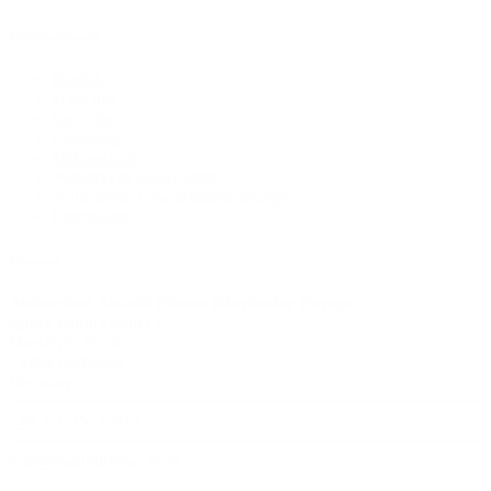
Informationen
Kontakt
Über uns
Garantie
Lieferung
Datenschutz
Widerruf & Rücknahme
Allgemeine Geschäftsbedingungen
Impressum
Kontakt
Authorized Assault Fitness Distributor Europe
agon's world GmbH •
Max-Eyth-Str. 6 •
73760 Ostfildern •
Germany
+49 711 25275915
info@assaultfitness.shop