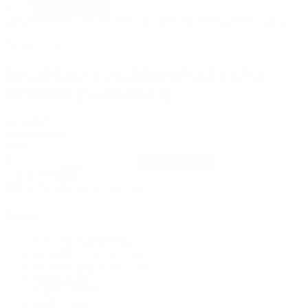
In den Warenkorb
Bike Ersatzteile
Speed Sensor and Mounting Bracket
Assembly (59,60, 61,62)
Assault Fitness
23-AS-062-A1
9,00 €
In den Warenkorb
Tap to zoom
×
Services
AssaultBike Vergleich
AssaultRunner Vergleich
Assault Equipment mieten
Finanzierung
Eventausstattung
Aufbau-Anleitungen