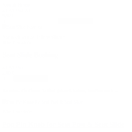
Assault Fitness
23-AS-062-A1
9,00 €
In den Warenkorb
Nur noch wenige Teile verfügbar
Bike Ersatzteile
Seat Slide Bushing
23-AS-065
2,00 €
In den Warenkorb
Kunden, die diesen Artikel gekauft haben, kauften auch ...
Bike Ersatzteile
Pop Pin Knob for Seat Post & Seat Slide