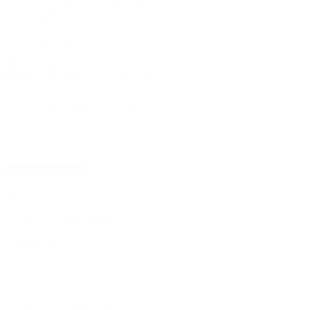
Alle Assault Fitness Produkte
Bikes
Bike Ersatzteile
Seat Slide End Cap - 25 x 25mm
Seat Slide End Cap - 25 x 25mm
2,00 €
Bruttopreis
In den Warenkorb
GPSR Produktsicherheit
Hersteller
Assault Fitness
5803 Newton Drive Ste. B
Carlsbad, CA 92008