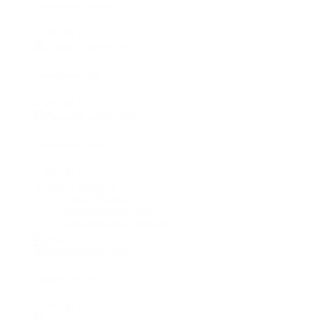
AssaultRunner Classic
3.999,00 €
AssaultRunner Pro
4.499,00 €
AssaultRunner Elite
4.899,00 €
Runner Ersatzteile
AssaultRunner Pro
AssaultRunner Elite
AssaultRunner Vergleich
Rower
AssaultRower Pro
1.199,00 €