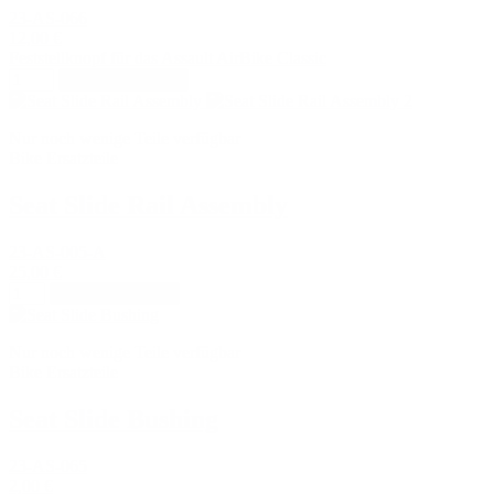
23-AS-066
12,00 €
Feststellknopf für das Assault AirBike Classic
In den Warenkorb
Nur noch wenige Teile verfügbar
Bike Ersatzteile
Seat Slide Rail Assembly
23-AS-005-A
25,00 €
In den Warenkorb
Nur noch wenige Teile verfügbar
Bike Ersatzteile
Seat Slide Bushing
23-AS-065
2,00 €