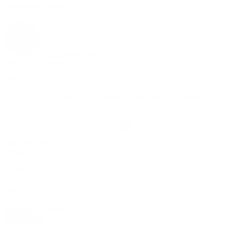
Qualität und Sicherheit
©
agon's world GmbH | Alle Rechte vorbehalten. | Alle Preise inkl.
der gesetzl. MwSt.
You need to login or create account
×
Save products on your wishlist to buy them later or share with your
friends.
E-Mail
Passwort
Passwort vergessen?
Anmelden