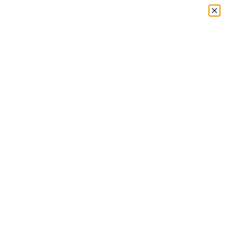
Zum Schweizer Shop
DE/AT Versandkostenfreie Lieferung ab einem Bestellwert von 100€
Deutsch
Deutsch
English GB
Wishlist (
)
Anmelden
0
Warenkorb
/
Leer
Warenkorb
×
Es gibt keine Artikel mehr in Ihrem Warenkorb
Bikes