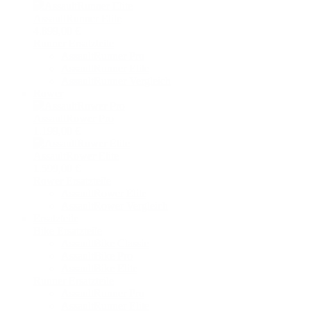
AssaultRunner Elite
4.899,00 €
Runner Ersatzteile
AssaultRunner Pro
AssaultRunner Elite
AssaultRunner Vergleich
Rower
AssaultRower Pro
1.199,00 €
AssaultRower Elite
1.599,00 €
Rower Ersatzteile
AssaultRower Elite
AssaultRower Vergleich
Ersatzteile
Bike Ersatzteile
AssaultBike Classic
AssaultBike Pro
AssaultBike Elite
Runner Ersatzteile
AssaultRunner Pro
AssaultRunner Elite