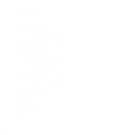
AssaultRower Elite
1.599,00 €
Rower Ersatzteile
AssaultRower Elite
AssaultRower Vergleich
Ersatzteile
Bike Ersatzteile
AssaultBike Classic
AssaultBike Pro
AssaultBike Elite
Runner Ersatzteile
AssaultRunner Pro
AssaultRunner Elite
Rower Ersatzteile
AssaultRower Elite
Sonstiges
Merchandise
Blog
SALE