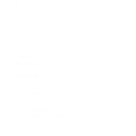
AssaultBike Classic
1.049,00 €
AssaultBike Pro X - Belt Drive
1.299,00 €
AssaultBike Elite
1.699,00 €
Bike Ersatzteile
AssaultBike Classic
AssaultBike Pro
AssaultBike Elite
AssaultBike Vergleich
Runner