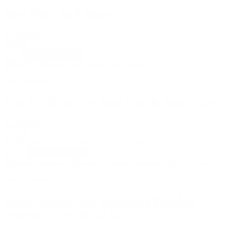
Seat Slide Rail Assembly
23-AS-005-A
25,00 €
In den Warenkorb
Bike Ersatzteile
Pop Pin Knob for Seat Post & Seat Slide
23-AS-066
12,00 €
Feststellknopf für das Assault AirBike Classic
In den Warenkorb
Bike Ersatzteile
Speed Sensor and Mounting Bracket
Assembly (59,60, 61,62)