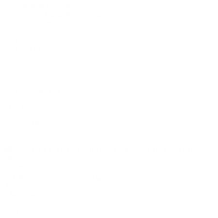
Rower Ersatzteile
AssaultRower Elite
Sonstiges
Merchandise
Blog
SALE
Deutsch
English GB
EUR €
GBP £
Anmelden
Menu
Suche
Anmelden
0
Warenkorb
Startseite