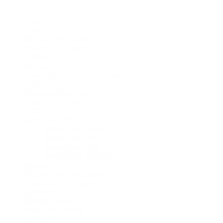
Home
Bikes
AssaultBike Classic
1.049,00 €
AssaultBike Pro X - Belt Drive
1.299,00 €
AssaultBike Elite
1.699,00 €
Bike Ersatzteile
AssaultBike Classic
AssaultBike Pro
AssaultBike Elite
AssaultBike Vergleich
Runner
AssaultRunner Classic
3.999,00 €
AssaultRunner Pro
4.499,00 €