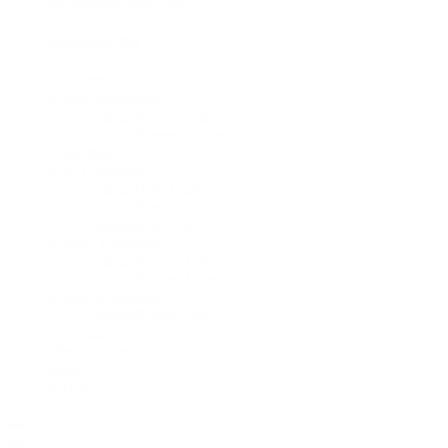
AssaultRower Elite
1.599,00 €
Rower Ersatzteile
AssaultRower Elite
AssaultRower Vergleich
Ersatzteile
Bike Ersatzteile
AssaultBike Classic
AssaultBike Pro
AssaultBike Elite
Runner Ersatzteile
AssaultRunner Pro
AssaultRunner Elite
Rower Ersatzteile
AssaultRower Elite
Sonstiges
Merchandise
Blog
SALE