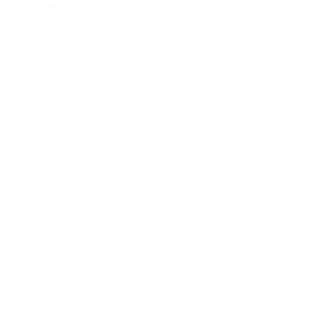
AssaultRunner Classic
3.999,00 €
AssaultRunner Pro
4.499,00 €
AssaultRunner Elite
4.899,00 €
Runner Ersatzteile
AssaultRunner Pro
AssaultRunner Elite
AssaultRunner Vergleich
Rower
AssaultRower Pro
1.199,00 €