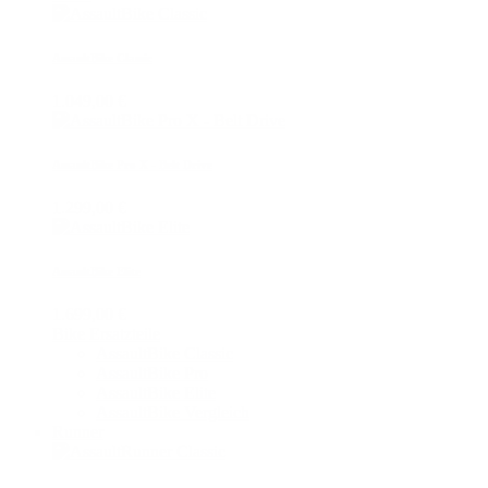
AssaultBike Classic
1.049,00 €
AssaultBike Pro X - Belt Drive
1.299,00 €
AssaultBike Elite
1.699,00 €
Bike Ersatzteile
AssaultBike Classic
AssaultBike Pro
AssaultBike Elite
AssaultBike Vergleich
Runner