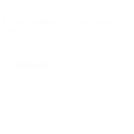
AssaultBike Classic
Kurbelarmabzieher - AirBike Classic &
Elite
Assault Fitness
21-CP-29
13,99 €
Kurbelabzieher für das AssaultBike Classic und Elite
In den Warenkorb