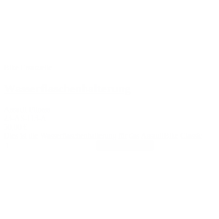
Bike Ersatzteile
Wasserflaschenhalterung
Assault Fitness
23-AS-113-A
50,00 €
Dies ist die Wasserflaschenhalterung für das AssaultBike Classic
In den Warenkorb