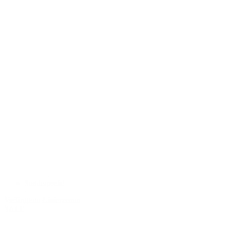
Sonderpreis!
Verlängerte Lieferzeiten
SALE