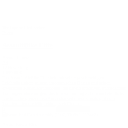
Verlängerte Lieferzeiten
Bikes
AssaultBike Elite
Assault Fitness
A3
12 Bewertung
1.699,00 €
Das Assault AirBike Elite hebt mit seiner geschmeidigen
Leichtgängigkeit, seinem ergonomischen Design und seinen
erweiterten Konsolenfunktionen, die für ein intensives, durchdachtes
Trainingserlebnis sorgen, das Intervalltraining auf die nächste Stufe.
Die beinahe grenzenlose Anpassbarkeit dieses Geräts gibt dem
Trainierenden die Möglichkeit, sich für ein...
In den Warenkorb
AssaultRower Elite