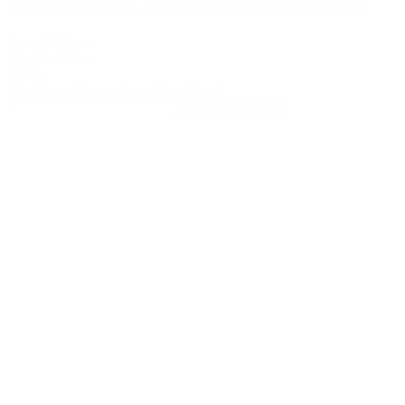
Wind Schild - Wind Screen Pro Bike X
Assault Fitness
23-AS-1481-A
43,99 €
Windshield für das Assault Pro Bike X
In den Warenkorb