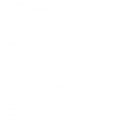
Rower Ersatzteile
AssaultRower Elite
Sonstiges
Merchandise
Blog
SALE
Deutsch
English GB
EUR €
GBP £
Anmelden
Menu
Suche
Anmelden
0
Warenkorb
Startseite