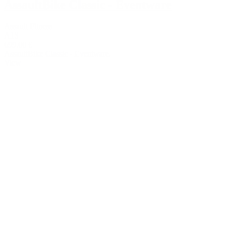
AssaultBike Classic - Eventware
Assault Fitness
A1S
699,00 €
AssaultBike Classic - Eventware.
View