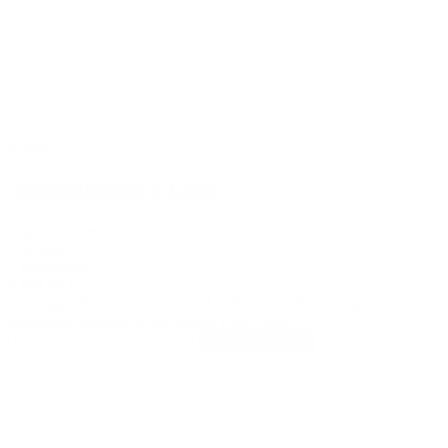
Runner
AssaultRunner Elite
Assault Fitness
AS-ARE
2 Bewertung
4.899,00 €
Der AssaultRunner Elite ist ein Laufband der Extraklasse, das ein
intensives Workout in ein kleines Paket packt.
In den Warenkorb