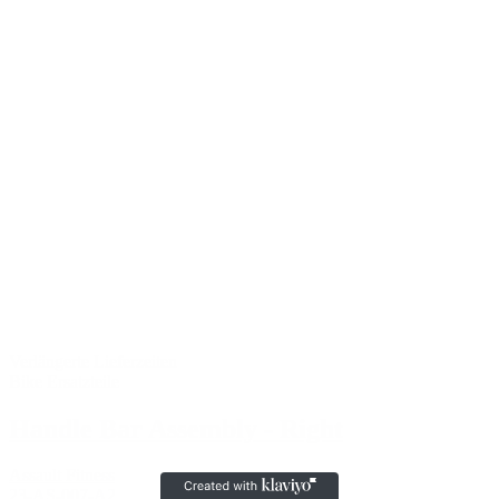
Verlängerte Lieferzeiten
Bike Ersatzteile
Handle Bar Assembly - Right
Assault Fitness
23-AS-007-A2