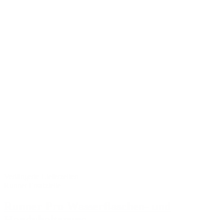
Verlängerte Lieferzeiten
Runner Ersatzteile
Runner Pro Wasserflaschen- und
Handyhalterung