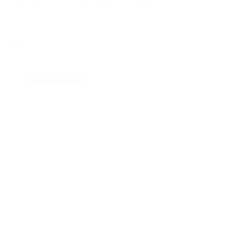
Assault Fitness Matte- Laufband
Assault Fitness
25-AS-Mat : 1
60,00 €
Die Assault Fitness-Matte passt in jeden Trainingsbereich und
optimiert somit das Fitnessstudio zu Hause. Die Matte schützt deine
Assault-Geräte vor Kratzern und Abnutzung.
In den Warenkorb