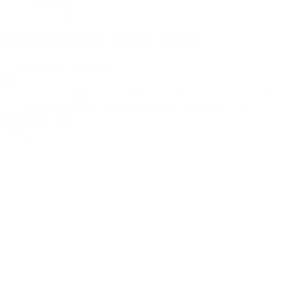
Marken
Assault Fitness
Artikel der Marke Assault Fitness
1 - 24 von 89 Artikel(n)
Relevanz
Verkäufe, absteigend sortiert
Relevanz
Name (A bis Z)
Name (Z bis
A)
Preis (aufsteigend)
Preis (absteigend)
Referenz, A bis Z
Referenz, Z bis A
24
12
24
36
Show all