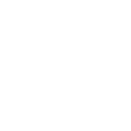
AssaultRower Elite
Assault Fitness
A4
1 Bewertung
1.599,00 €
Das effektive Ganzkörpertraining! Der Assault Rower Elite wurde
von professionellen Athleten und Trainern entwickelt, welche die
besten Fitnessgeräte der Welt getestet haben, um ein einziges,
leistungsstarkes Rudergerät zu entwickeln, das es in sich hat! Die
stabile Stahlrahmenkonstruktion und das innovative Design des
Assault Rowers in Kombination mit...
In den Warenkorb