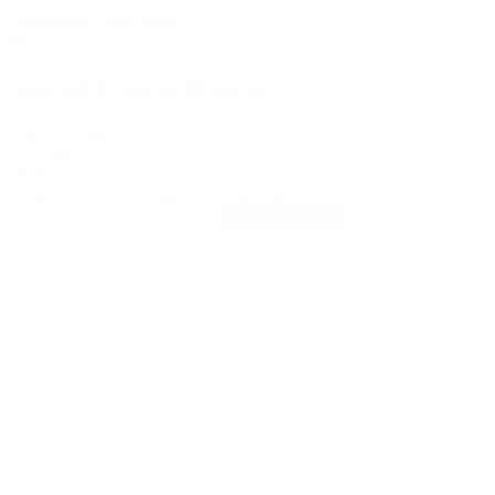
Verlängerte Lieferzeiten
Merchandise
Assault Fitness Hoodie
Assault Fitness
F211100U
50,00 €
Unisex Hoodie mit Assault Fitness Logo
In den Warenkorb