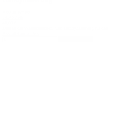
Assault Fitness
23-AS-586
40,00 €
Dies ist die Wasserflaschen- und Handyhalterung für den
AssaultRunner Pro.
In den Warenkorb