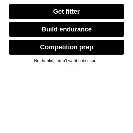
AssaultBike Classic
Get fitter
Assault Fitness
Build endurance
A1
26 Bewertung
1.049,00 €
Perfekt für dein Home-Gym! Entwickelt von einem engagierten
Competition prep
Team von Sport- & Fitnessingenieuren und unter ständiger
Verbesserung durch Enthusiasten, Studio-Besitzer, Trainer,
No thanks, I don't want a discount.
Therapeuten und Athleten, ist das Assault Air Bike das Beste was
der Markt in dieser Klasse zu bieten hat.
In den Warenkorb