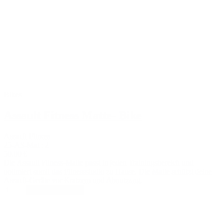
Bikes
Assault Fitness Matte- Bike
Assault Fitness
25-AS-Mat : 2
50,00 €
Die Assault Fitness-Matte passt in jeden Trainingsbereich und
optimiert somit das Fitnessstudio zu Hause. Die Matte schützt deine
Assault-Geräte vor Kratzern und Abnutzung.
In den Warenkorb