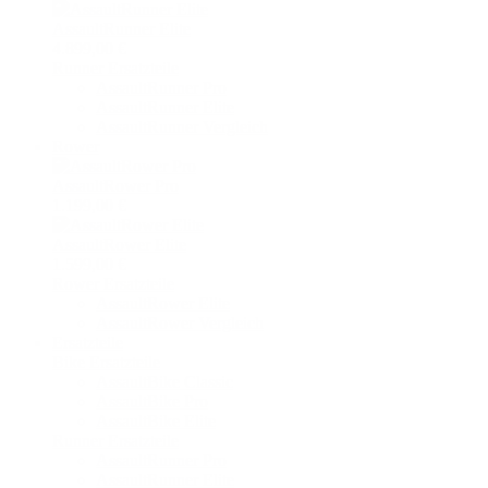
AssaultRunner Elite
4.899,00 €
Runner Ersatzteile
AssaultRunner Pro
AssaultRunner Elite
AssaultRunner Vergleich
Rower
AssaultRower Pro
1.199,00 €
AssaultRower Elite
1.599,00 €
Rower Ersatzteile
AssaultRower Elite
AssaultRower Vergleich
Ersatzteile
Bike Ersatzteile
AssaultBike Classic
AssaultBike Pro
AssaultBike Elite
Runner Ersatzteile
AssaultRunner Pro
AssaultRunner Elite