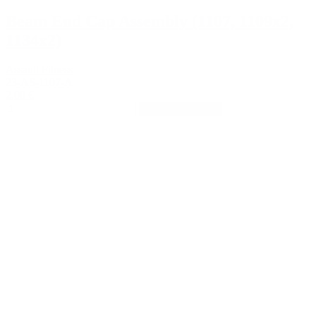
Beam End Cap Assembly (1107, 1109x2,
1134x2)
Assault Fitness
23-AS-1107-A
2,00 €
In den Warenkorb