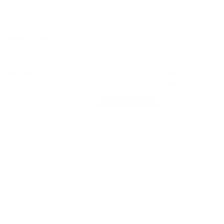
AssaultRunner Pro
Assault Fitness
AS-ARP
5 Bewertung
4.499,00 €
Der AssaultRunner Pro ist ein Laufband der Extraklasse, das ein
intensives Workout in ein kleines Paket packt. Geplante Lieferung:
Anfang Mai 2026
In den Warenkorb