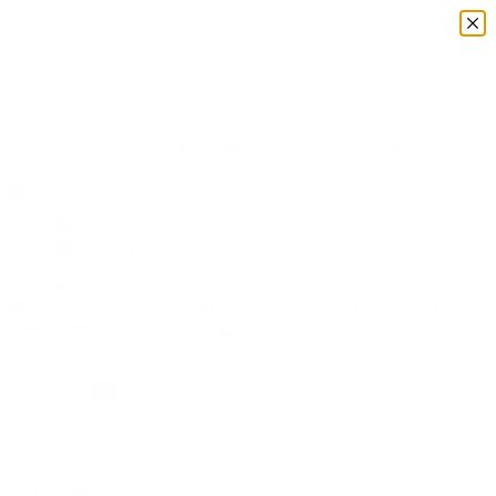
Zum Schweizer Shop
DE/AT Versandkostenfreie Lieferung ab einem Bestellwert von 100€
Deutsch
Deutsch
English GB
Wishlist (
)
Anmelden
0
Warenkorb
/
Leer
Warenkorb
×
Es gibt keine Artikel mehr in Ihrem Warenkorb
Bikes