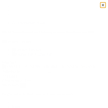
Zum Schweizer Shop
DE/AT Versandkostenfreie Lieferung ab einem Bestellwert von 100€
Deutsch
Deutsch
English GB
Wishlist (
)
Anmelden
0
Warenkorb
/
Leer
Warenkorb
×
Es gibt keine Artikel mehr in Ihrem Warenkorb
Bikes