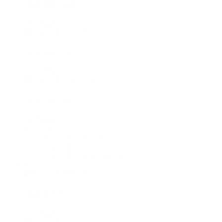
AssaultRunner Classic
3.999,00 €
AssaultRunner Pro
4.499,00 €
AssaultRunner Elite
4.899,00 €
Runner Ersatzteile
AssaultRunner Pro
AssaultRunner Elite
AssaultRunner Vergleich
Rower
AssaultRower Pro
1.199,00 €