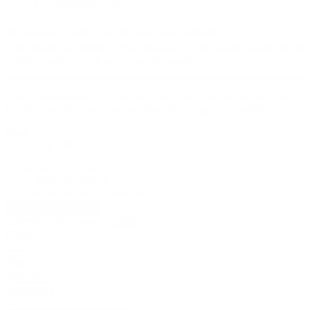
✔️ AssaultBike Elite
➡️ Hinweis: Dieses Ersatzteil wird vom Hersteller explizit für das
Elite-Modell angegeben. Eine Verwendung bei anderen Modellen ist
möglich, sollte jedoch vorab geprüft werden.
Tipp:
Verwende bei der Montage eine Schraubensicherung (z. B.
Loctite), um ein Lösen bei intensiver Nutzung zu vermeiden.
Modell
Elite Bike
Artikel-Nr.
23-AS-383-A
ean13
4260738227810
Noch keine Bewertung vorhanden
Bewertung schreiben
Schreibe eine Bewertung
×
Name
Titel
Bewertung