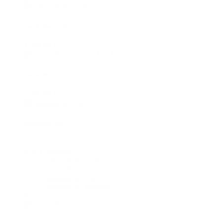
AssaultBike Classic
1.049,00 €
AssaultBike Pro X - Belt Drive
1.299,00 €
AssaultBike Elite
1.699,00 €
Bike Ersatzteile
AssaultBike Classic
AssaultBike Pro
AssaultBike Elite
AssaultBike Vergleich
Runner