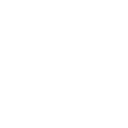
Eventausstattung
Aufbau-Anleitungen
Informationen
Kontakt
Über uns
Garantie
Lieferung
Datenschutz
Widerruf & Rücknahme
Allgemeine Geschäftsbedingungen
Impressum
Kontakt
Authorized Assault Fitness Distributor Europe
agon's world GmbH •
Max-Eyth-Str. 6 •
73760 Ostfildern •
Germany
+49 711 25275915