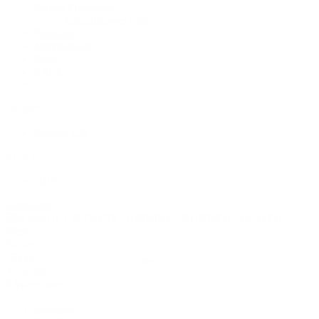
Rower Ersatzteile
AssaultRower Elite
Sonstiges
Merchandise
Blog
SALE
Deutsch
English GB
EUR €
GBP £
Anmelden
Menu
Suche
Anmelden
0
Warenkorb
Startseite