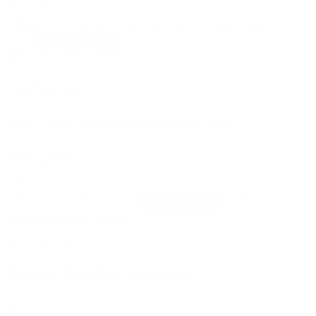
23-AS-042-A
5,00 €
Ersatzschrauben für einige Parts des Assault AirBike Classic
In den Warenkorb
Verlängerte Lieferzeiten
AssaultBike Elite
Fan Cage Fixing Hardware Kit
Assault Fitness
23-AS-410-A
5,50 €
Ersatzteil: Fan Cage Fixing Hardware Kit für das AssaultBike Elite.
In den Warenkorb
Bike Ersatzteile
Bottom Bracket Assembly
23-AS-021-A
25,00 €