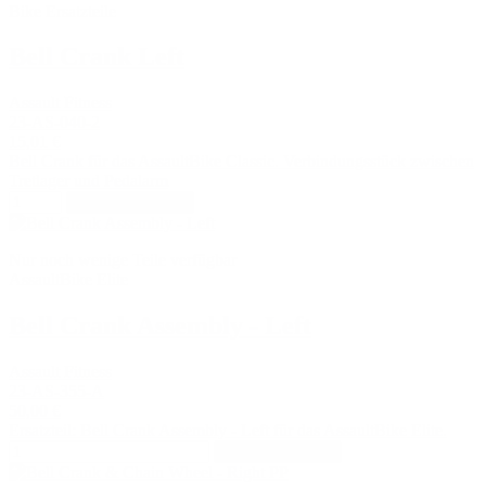
Bike Ersatzteile
Bell Crank Left
Assault Fitness
23-AS-040-2
15,01 €
Bell Crank für das AssaultBike Classic. Verbindungsstück zwischen
Tretlager und Pedalarm
In den Warenkorb
Nur noch wenige Teile verfügbar
AssaultBike Elite
Bell Crank Assembly - Left
Assault Fitness
23-AS-355-A
50,00 €
Ersatzteil: Bell Crank Assembly - Left für das AssaultBike Elite.
In den Warenkorb