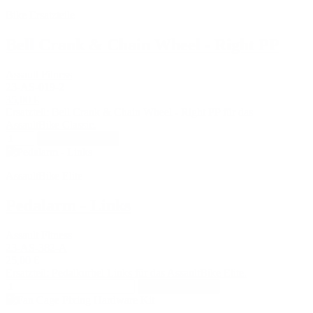
Bike Ersatzteile
Bell Crank & Chain Wheel - Right PP
Assault Fitness
23-AS-019-2
35,00 €
Ersatzteil: Bell Crank & Chain Wheel - Right PP für das
AssaultBike Classic.
In den Warenkorb
AssaultBike Elite
Pedalarm - Links
Assault Fitness
23-AS-382-A
25,00 €
Ersatzteil: Pedalkurbel Links für das AssaultBike Elite.
In den Warenkorb