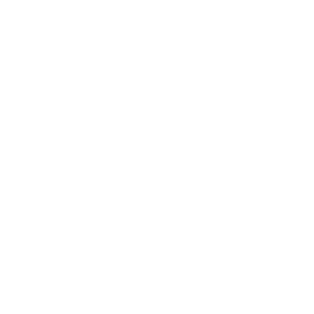
AssaultRunner Elite
4.899,00 €
Runner Ersatzteile
AssaultRunner Pro
AssaultRunner Elite
AssaultRunner Vergleich
Rower
AssaultRower Pro
1.199,00 €
AssaultRower Elite
1.599,00 €
Rower Ersatzteile
AssaultRower Elite
AssaultRower Vergleich
Ersatzteile
Bike Ersatzteile
AssaultBike Classic
AssaultBike Pro
AssaultBike Elite
Runner Ersatzteile
AssaultRunner Pro
AssaultRunner Elite