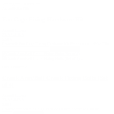
Verlängerte Lieferzeiten
AssaultBike Elite
Fan Cage Fixing Hardware Kit
Assault Fitness
23-AS-410-A
5,50 €
Ersatzteil: Fan Cage Fixing Hardware Kit für das AssaultBike Elite.
In den Warenkorb
Bike Ersatzteile
Crank Arm/Bell Crank Fixing Bolts (Set
of 4)
Assault Fitness
23-AS-042-A
5,00 €
Ersatzschrauben für einige Parts des Assault AirBike Classic