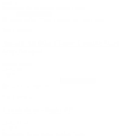
25,00 €
Ersatzpedal für das Assault AirBike Classic
In den Warenkorb
Bike Ersatzteile
Assault AirBike Classic Console Start
Stop Keypad
Assault Fitness
23-AS-093
7,00 €
In den Warenkorb
Bike Ersatzteile
Crank Arm - Right PP
23-AS-017-2
25,00 €
Pedalkurbel für das Assault AirBike Classic