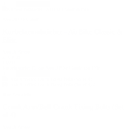
In den Warenkorb
AssaultBike Classic
Kurbelarmabzieher - AirBike Classic &
Elite
Assault Fitness
21-CP-29
13,99 €
Kurbelabzieher für das AssaultBike Classic und Elite
In den Warenkorb
Bike Ersatzteile
Crank Arm/Bell Crank Fixing Bolts (Set
of 4)
Assault Fitness