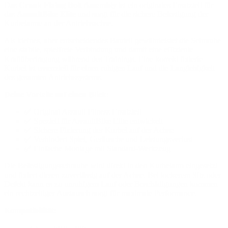
Das
Crank Fixing Bolt Assembly
ist ein originales Ersatzteil für
das
AssaultBike Elite
und sorgt für die sichere Befestigung der
Kurbelarme an der Antriebsachse.
Als kleines, aber entscheidendes Bauteil gewährleistet die Schraube
eine stabile, spielfreie Verbindung und damit eine effiziente
Kraftübertragung während des Trainings. Eine korrekt fixierte
Kurbel ist essenziell für einen ruhigen Lauf und die Langlebigkeit
des gesamten Antriebssystems.
Deine Vorteile auf einen Blick:
✅ Original Assault Fitness Ersatzteil
✅ Speziell für AssaultBike Elite entwickelt
✅ Sichere Fixierung der Kurbel auf der Achse
✅ Verhindert Spiel, Geräusche und Leistungsverlust
✅ Einfache Montage mit Standard-Werkzeug
Die Befestigungsschraube wird direkt in den Kurbelarm eingesetzt
und fixiert diesen zuverlässig auf der Achse. Bei lockerem Sitz oder
Defekt kann es zu unruhigem Lauf oder Beschädigungen kommen –
ein rechtzeitiger Austausch sorgt für maximale Performance.
Kompatibilität: