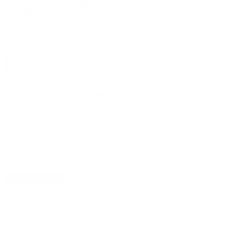
Alle Assault Fitness Produkte
Bikes
Bike Ersatzteile
AssaultBike Elite
Crank Fixing Bolt Assembly
Crank Fixing Bolt Assembly
Verlängerte Lieferzeiten
5,50 €
Bruttopreis
Ersatzteil: Crank Fixing Bolt Assembly für das AssaultBike Elite.
In den Warenkorb
GPSR Produktsicherheit