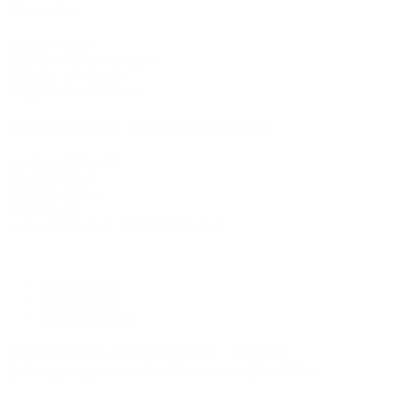
Hersteller
Assault Fitness
5803 Newton Drive Ste. B
Carlsbad, CA 92008
info@assaultfitness.com
Verantwortliche Person (Importeur)
agon's world GmbH
Max-Eyth-Str. 6
73760 Ostfildern
Deutschland
www.airbike.shop | info@airbike.shop
Beschreibung
Artikeldetails
Bewertungen
(0)
Crank Fixing Bolt Assembly – Kurbel-
Befestigungsschraube für AssaultBike Elite