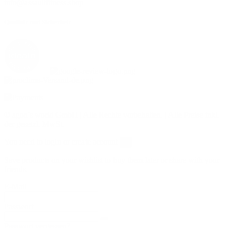
info@assaultfitness.shop
Qualität und Sicherheit
©
agon's world GmbH | Alle Rechte vorbehalten. | Alle Preise inkl.
der gesetzl. MwSt.
You need to login or create account
×
Save products on your wishlist to buy them later or share with your
friends.
E-Mail
Passwort
Passwort vergessen?