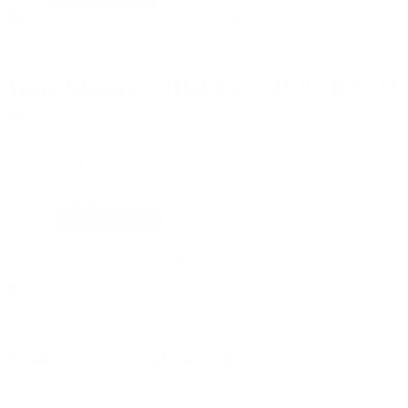
In den Warenkorb
Bike Ersatzteile
Wave Washer - OD21.6 x ID15.6 x 0.3T (4
pcs)
Assault Fitness
23-AS-092-A
5,50 €
Zwischenlagsscheiben für das Assault AirBike Classic.
In den Warenkorb
Kunden, die diesen Artikel gekauft haben, kauften auch ...
Bike Ersatzteile
Linkes Pedal - All Metal
23-AS-016-1