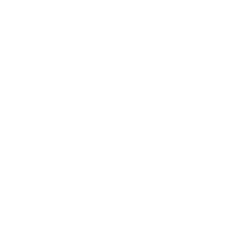
Home
Bikes
AssaultBike Classic
1.049,00 €
AssaultBike Pro X - Belt Drive
1.299,00 €
AssaultBike Elite
1.699,00 €
Bike Ersatzteile
AssaultBike Classic
AssaultBike Pro
AssaultBike Elite
AssaultBike Vergleich
Runner
AssaultRunner Classic
3.999,00 €
AssaultRunner Pro
4.499,00 €