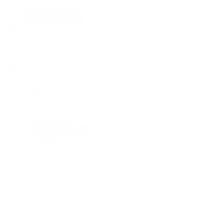
Tretlager für das Assault AirBike Classic
In den Warenkorb
Bike Ersatzteile
Bell Crank Left
Assault Fitness
23-AS-040-2
15,01 €
Bell Crank für das AssaultBike Classic. Verbindungsstück zwischen
Tretlager und Pedalarm
In den Warenkorb
Tap to zoom
×
Services
AssaultBike Vergleich
AssaultRunner Vergleich
Assault Equipment mieten
Finanzierung