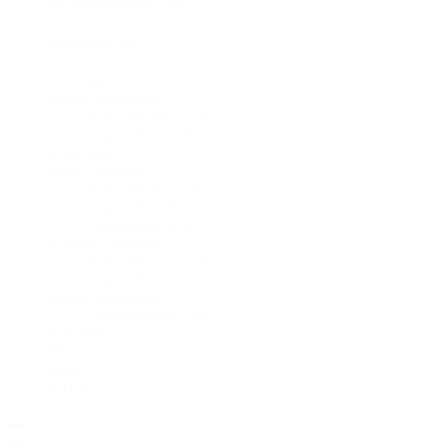
AssaultRower Elite
1.599,00 €
Rower Ersatzteile
AssaultRower Elite
AssaultRower Vergleich
Ersatzteile
Bike Ersatzteile
AssaultBike Classic
AssaultBike Pro
AssaultBike Elite
Runner Ersatzteile
AssaultRunner Pro
AssaultRunner Elite
Rower Ersatzteile
AssaultRower Elite
Sonstiges
Merchandise
Blog
SALE